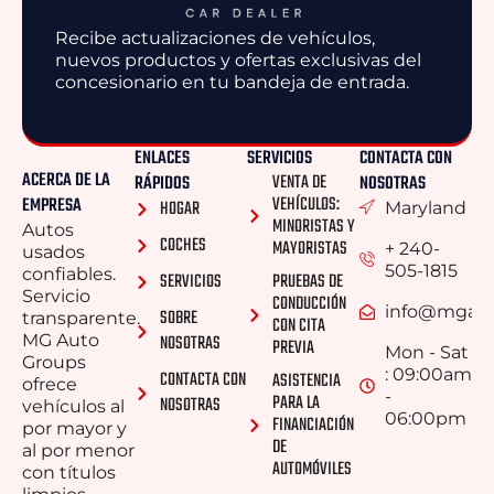
Recibe actualizaciones de vehículos,
nuevos productos y ofertas exclusivas del
concesionario en tu bandeja de entrada.
ENLACES
SERVICIOS
CONTACTA CON
ACERCA DE LA
VENTA DE
RÁPIDOS
NOSOTRAS
VEHÍCULOS:
EMPRESA
HOGAR
Maryland
MINORISTAS Y
Autos
COCHES
MAYORISTAS
+ 240-
usados ​​
505-1815
confiables.
SERVICIOS
PRUEBAS DE
Servicio
CONDUCCIÓN
info@mgaut
SOBRE
transparente.
CON CITA
MG Auto
NOSOTRAS
PREVIA
Mon - Sat
Groups
: 09:00am
CONTACTA CON
ASISTENCIA
ofrece
-
PARA LA
NOSOTRAS
vehículos al
06:00pm
FINANCIACIÓN
por mayor y
DE
al por menor
AUTOMÓVILES
con títulos