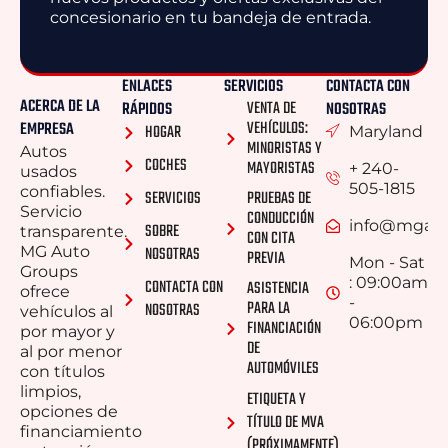
concesionario en tu bandeja de entrada.
ENLACES
SERVICIOS
CONTACTA CON
ACERCA DE LA
VENTA DE
RÁPIDOS
NOSOTRAS
VEHÍCULOS:
EMPRESA
HOGAR
Maryland
MINORISTAS Y
Autos
COCHES
MAYORISTAS
+ 240-
usados ​​
505-1815
confiables.
SERVICIOS
PRUEBAS DE
Servicio
CONDUCCIÓN
info@mgaut
SOBRE
transparente.
CON CITA
MG Auto
NOSOTRAS
PREVIA
Mon - Sat
Groups
: 09:00am
CONTACTA CON
ASISTENCIA
ofrece
-
PARA LA
NOSOTRAS
vehículos al
06:00pm
FINANCIACIÓN
por mayor y
DE
al por menor
AUTOMÓVILES
con títulos
limpios,
ETIQUETA Y
opciones de
TÍTULO DE MVA
financiamiento
(PRÓXIMAMENTE)